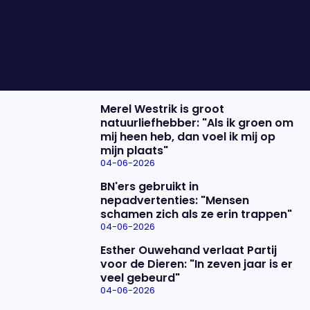
'Rode Draad'.
Nieuwste items
De uitzending van 4 juni
04-06-2026
Merel Westrik is groot
natuurliefhebber: "Als ik groen om
mij heen heb, dan voel ik mij op
mijn plaats"
04-06-2026
BN'ers gebruikt in
nepadvertenties: "Mensen
schamen zich als ze erin trappen"
04-06-2026
Esther Ouwehand verlaat Partij
voor de Dieren: "In zeven jaar is er
veel gebeurd"
04-06-2026
Uitzending bijwonen?
Over het programma