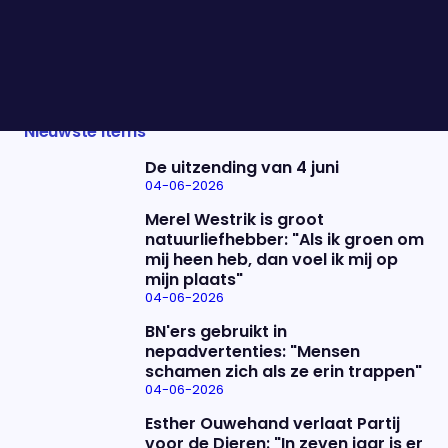
draait Minister van Sociale Zaken en
Werkgelegenheid Hans Vijlbrief de plannen tóch
terug. Vanavond schuift hij aan.
Nieuwste items
De uitzending van 4 juni
04-06-2026
Merel Westrik is groot
natuurliefhebber: "Als ik groen om
mij heen heb, dan voel ik mij op
mijn plaats"
04-06-2026
BN'ers gebruikt in
nepadvertenties: "Mensen
schamen zich als ze erin trappen"
04-06-2026
Esther Ouwehand verlaat Partij
voor de Dieren: "In zeven jaar is er