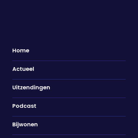
Home
Actueel
Hans Vijlbrief over het schrappen
Uitzendingen
van de AOW-plannen: "Het
kabinet wil een gesprek hebben
met werkgevers en werknemers"
Podcast
26-05-2026
Bijwonen
Toen het kabinet met plannen kwam om de AOW-
leeftijd te verhogen, ontstond veel commotie. Nu