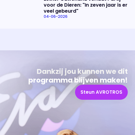
voor de Dieren: "In zeven jaar is er
veel gebeurd"
04-06-2026
Uitzending bijwonen?
Over het programma
Dat kan! Bekijk het aanbod en reserveer tickets
Alles wat je wilt weten over 'Eva'
Dankzij jou kunnen we dit
programma blijven maken!
Steun AVROTROS