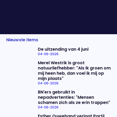
onderwerp: kerst. De feestdagen staan voor de
deur, maar volgens Rozemarijn kijkt niet iedereen
daar even enthousiast naar uit. Hoe komt dat?
Vanavond vertelt ze ons er alles over.
Nieuwste items
De uitzending van 4 juni
04-06-2026
Merel Westrik is groot
natuurliefhebber: "Als ik groen om
mij heen heb, dan voel ik mij op
mijn plaats"
04-06-2026
BN'ers gebruikt in
nepadvertenties: "Mensen
schamen zich als ze erin trappen"
04-06-2026
Esther Ouwehand verlaat Partij