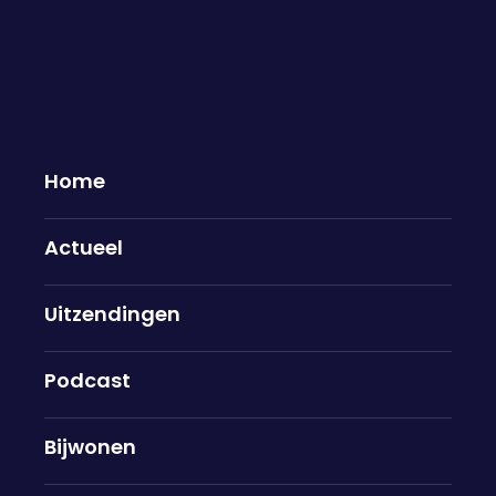
Home
Actueel
Het einde van het mei-reces:
Uitzendingen
"Deze mensen zijn allemaal de
politiek ingegaan door Pieter
Omtzigt"
Podcast
12-05-2025
Bijwonen
Vandaag kwam er een einde aan het mei-reces.
Met een belangrijk debat over Gaza belooft het