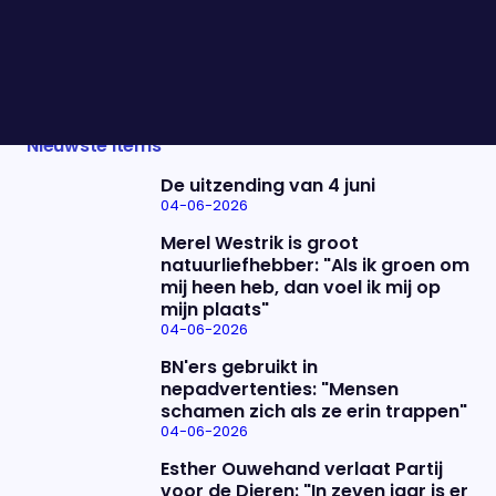
weer een spannende week te worden in Den Haag.
Marleen de Rooy vertelt wat we kunnen
verwachten.
Nieuwste items
De uitzending van 4 juni
04-06-2026
Merel Westrik is groot
natuurliefhebber: "Als ik groen om
mij heen heb, dan voel ik mij op
mijn plaats"
04-06-2026
BN'ers gebruikt in
nepadvertenties: "Mensen
schamen zich als ze erin trappen"
04-06-2026
Esther Ouwehand verlaat Partij
voor de Dieren: "In zeven jaar is er