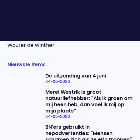
vakbonden nog niet helemaal tevreden en
daarom nodigde het kabinet ze uit voor een
verzoeningslunch. Vanmiddag liep deze op niets
uit. We bespreken het met voorzitter van de
vakbond CNV, Hans van den Heuvel, Ron Fresen en
Wouter de Winther.
Nieuwste items
De uitzending van 4 juni
04-06-2026
Merel Westrik is groot
natuurliefhebber: "Als ik groen om
mij heen heb, dan voel ik mij op
mijn plaats"
04-06-2026
BN'ers gebruikt in
nepadvertenties: "Mensen
schamen zich als ze erin trappen"