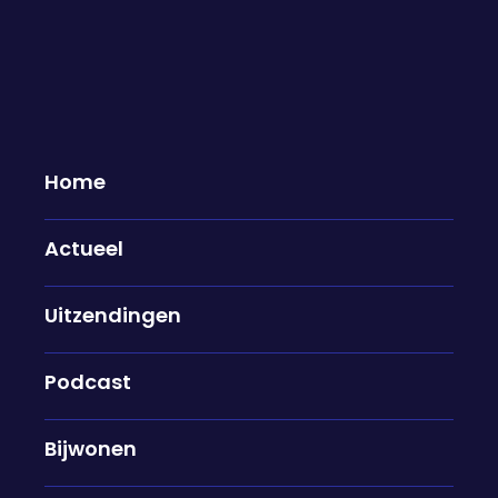
Home
Actueel
Het geklapte overleg tussen
Uitzendingen
kabinet en vakbonden: "We
hebben oprecht geprobeerd om
eruit te komen"
Podcast
28-05-2026
Bijwonen
Dinsdag werd bekend dat de verhoging van de
AOW-leeftijd van tafel gaat. Toch zijn de