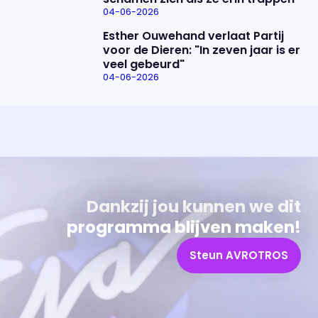
04-06-2026
Esther Ouwehand verlaat Partij
voor de Dieren: "In zeven jaar is er
veel gebeurd"
04-06-2026
Uitzending bijwonen?
Over het programma
Dat kan! Bekijk het aanbod en reserveer tickets
Alles wat je wilt weten over 'Eva'
Dankzij jou kunnen we dit
programma blijven maken!
Steun AVROTROS