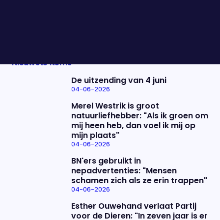
stemming vindt vandaag plaats in het
Amerikaanse Huis van Afgevaardigden. Tom van ‘t
Einde en Laila Frank praten ons bij.
Nieuwste items
De uitzending van 4 juni
04-06-2026
Merel Westrik is groot
natuurliefhebber: "Als ik groen om
mij heen heb, dan voel ik mij op
mijn plaats"
04-06-2026
BN'ers gebruikt in
nepadvertenties: "Mensen
schamen zich als ze erin trappen"
04-06-2026
Esther Ouwehand verlaat Partij
voor de Dieren: "In zeven jaar is er