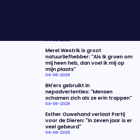
Winther en Marleen de Rooy.
Nieuwste items
De uitzending van 4 juni
04-06-2026
Merel Westrik is groot
natuurliefhebber: "Als ik groen om
mij heen heb, dan voel ik mij op
mijn plaats"
04-06-2026
BN'ers gebruikt in
nepadvertenties: "Mensen
schamen zich als ze erin trappen"
04-06-2026
Esther Ouwehand verlaat Partij
voor de Dieren: "In zeven jaar is er
veel gebeurd"
04-06-2026
Uitzending bijwonen?
Over het programma