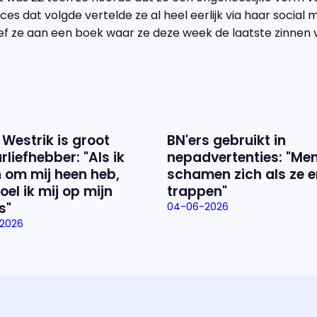
ces dat volgde vertelde ze al heel eerlijk via haar social
eef ze aan een boek waar ze deze week de laatste zinnen 
 Westrik is groot
BN'ers gebruikt in
rliefhebber: "Als ik
nepadvertenties: "Me
 om mij heen heb,
schamen zich als ze e
oel ik mij op mijn
trappen"
s"
04-06-2026
2026
Over het prog
Alles wat je wilt weten over 'E