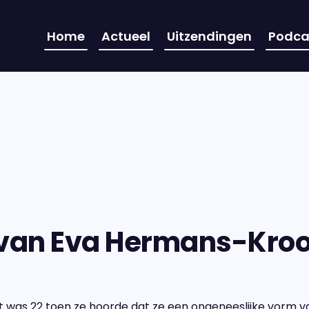
Home
Actueel
Uitzendingen
Podca
 van Eva Hermans-Kroo
was 22 toen ze hoorde dat ze een ongeneeslijke vorm v