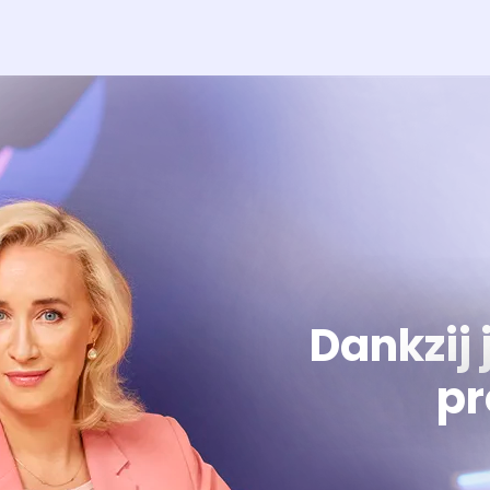
Dankzij 
pr