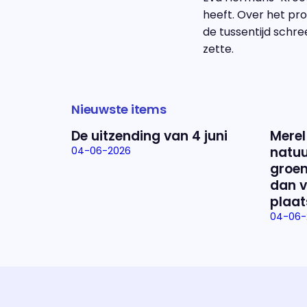
heeft. Over het pro
de tussentijd schr
zette.
Nieuwste items
De uitzending van 4 juni
Merel
natuu
04-06-2026
groen
dan v
plaat
04-06-
Uitzending bijwonen?
Dat kan! Bekijk het aanbod en reserveer tickets