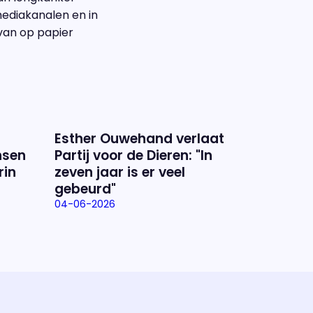
 mediakanalen en in
van op papier
Esther Ouwehand verlaat
nsen
Partij voor de Dieren: "In
rin
zeven jaar is er veel
gebeurd"
04-06-2026
ramma
va'