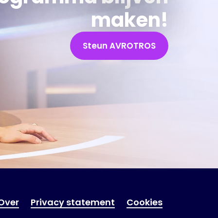
maken!
Steun AVROTROS
Over
Privacy statement
Cookies