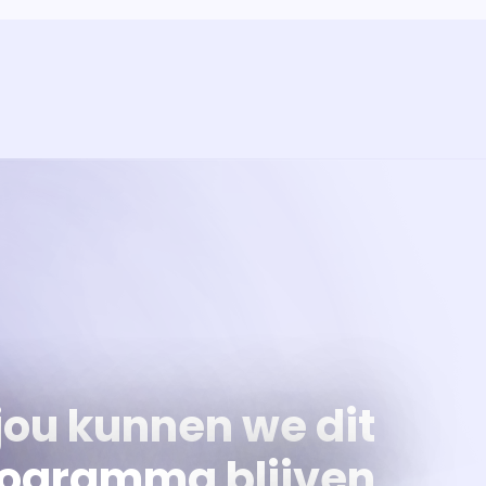
ramma
va'
jou kunnen we dit
ogramma blijven