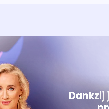
Over het prog
Alles wat je wilt weten over 'E
Dankzij 
pr