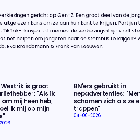
 verkiezingen gericht op Gen-Z. Een groot deel van de jo
i de uitgelezen kans om ze aan hun kant te krijgen. Partije
van TikTok-dansjes tot memes, de verkiezingsstrijd vindt s
aat het helpen om jongeren naar de stembus te krijgen?
nde, Eva Brandemann & Frank van Leeuwen.
 Westrik is groot
BN'ers gebruikt in
rliefhebber: "Als ik
nepadvertenties: "Me
 om mij heen heb,
schamen zich als ze e
oel ik mij op mijn
trappen"
s"
04-06-2026
2026