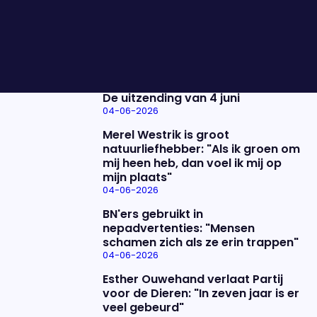
vertellen waar het misging en wat hun plannen
zijn.
Nieuwste items
De uitzending van 4 juni
04-06-2026
Merel Westrik is groot
natuurliefhebber: "Als ik groen om
mij heen heb, dan voel ik mij op
mijn plaats"
04-06-2026
BN'ers gebruikt in
nepadvertenties: "Mensen
schamen zich als ze erin trappen"
04-06-2026
Esther Ouwehand verlaat Partij
voor de Dieren: "In zeven jaar is er
veel gebeurd"