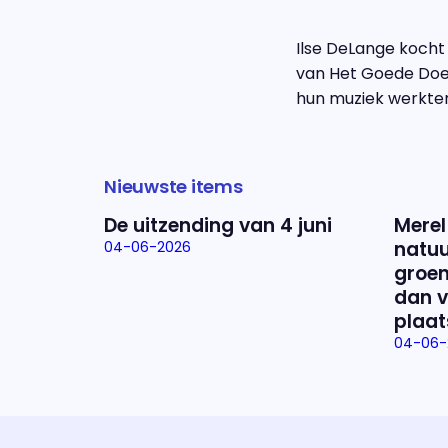
Ilse DeLange kocht 
van Het Goede Doel
hun muziek werkten.
Nieuwste items
De uitzending van 4 juni
Merel
natuu
04-06-2026
groen
dan v
plaat
04-06-
Uitzending bijwonen?
Dat kan! Bekijk het aanbod en reserveer tickets