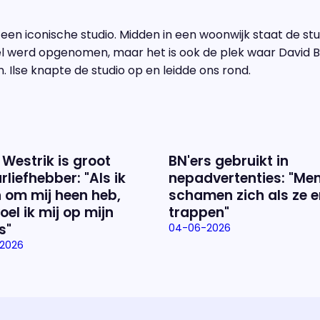
een iconische studio. Midden in een woonwijk staat de stu
 werd opgenomen, maar het is ook de plek waar David B
 Ilse knapte de studio op en leidde ons rond.
 Westrik is groot
BN'ers gebruikt in
rliefhebber: "Als ik
nepadvertenties: "Me
 om mij heen heb,
schamen zich als ze e
oel ik mij op mijn
trappen"
s"
04-06-2026
2026
Over het prog
Alles wat je wilt weten over 'E