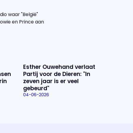
dio waar "België"
owie en Prince aan
Esther Ouwehand verlaat
nsen
Partij voor de Dieren: "In
rin
zeven jaar is er veel
gebeurd"
04-06-2026
ramma
va'