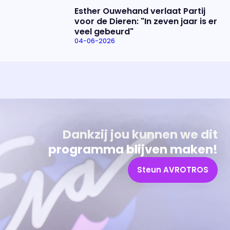
Esther Ouwehand verlaat Partij
voor de Dieren: "In zeven jaar is er
veel gebeurd"
04-06-2026
Uitzending bijwonen?
Over het programma
Dat kan! Bekijk het aanbod en reserveer tickets
Alles wat je wilt weten over 'Eva'
Dankzij jou kunnen we dit
programma blijven maken!
Steun AVROTROS