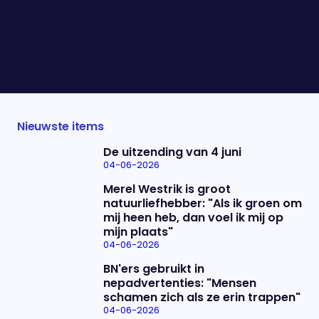
maakte wereldwijd indruk met haar aanpak tijdens
de coronacrisis en viel op toen ze haar
pasgeboren baby op de arm had tijdens een
vergadering van de Verenigde Naties. Vanavond
schuift ze bij ons aan.
Nieuwste items
De uitzending van 4 juni
04-06-2026
Merel Westrik is groot
natuurliefhebber: "Als ik groen om
mij heen heb, dan voel ik mij op
mijn plaats"
04-06-2026
BN'ers gebruikt in
nepadvertenties: "Mensen
schamen zich als ze erin trappen"
04-06-2026