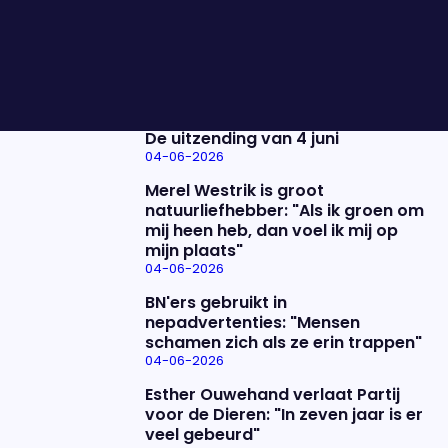
daardoor goed met hem bevriend. Vanavond blikt
hij terug op het leven van Peter.
Nieuwste items
De uitzending van 4 juni
04-06-2026
Merel Westrik is groot
natuurliefhebber: "Als ik groen om
mij heen heb, dan voel ik mij op
mijn plaats"
04-06-2026
BN'ers gebruikt in
nepadvertenties: "Mensen
schamen zich als ze erin trappen"
04-06-2026
Esther Ouwehand verlaat Partij
voor de Dieren: "In zeven jaar is er
veel gebeurd"