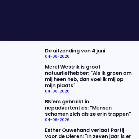
2.500 mensen in het ziekenhuis liggen. Moeten wij
ons in Nederland ook zorgen maken? Marcel Levi
praat ons bij.
Nieuwste items
De uitzending van 4 juni
04-06-2026
Merel Westrik is groot
natuurliefhebber: "Als ik groen om
mij heen heb, dan voel ik mij op
mijn plaats"
04-06-2026
BN'ers gebruikt in
nepadvertenties: "Mensen
schamen zich als ze erin trappen"
04-06-2026
Esther Ouwehand verlaat Partij
voor de Dieren: "In zeven jaar is er