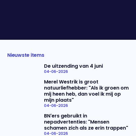
totale misvatting. Dat die liedjes prachtig zijn
bewijzen Lex Uiting en Frans Pollux. Hun liedjes
staan steevast in de hoogste regionen van de Top
2000 en vanavond treden ze op met het
Metropole orkest.
Nieuwste items
De uitzending van 4 juni
04-06-2026
Merel Westrik is groot
natuurliefhebber: "Als ik groen om
mij heen heb, dan voel ik mij op
mijn plaats"
04-06-2026
BN'ers gebruikt in
nepadvertenties: "Mensen
schamen zich als ze erin trappen"
04-06-2026