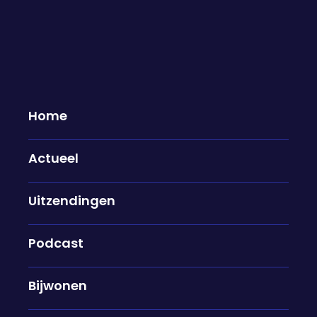
Home
Actueel
Lex Uiting en Frans Pollux over
Uitzendingen
zingen in het Limburgs: "Als je
Nederlands praat zit er een
barrière"
Podcast
06-02-2025
Bijwonen
Muziek uit het zuiden koppelen we vaak aan de
schunnige teksten van carnaval, maar dat is een