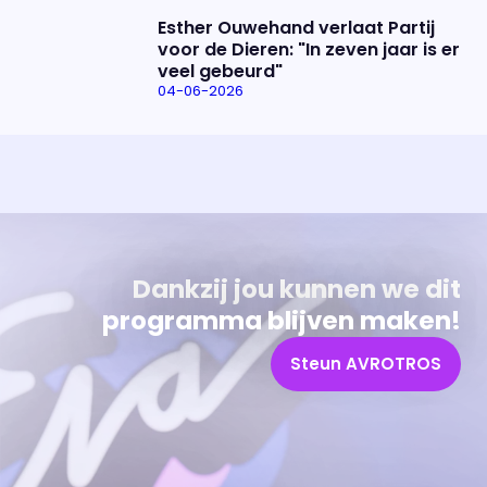
Esther Ouwehand verlaat Partij
voor de Dieren: "In zeven jaar is er
veel gebeurd"
04-06-2026
Uitzending bijwonen?
Over het programma
Dat kan! Bekijk het aanbod en reserveer tickets
Alles wat je wilt weten over 'Eva'
Dankzij jou kunnen we dit
programma blijven maken!
Steun AVROTROS