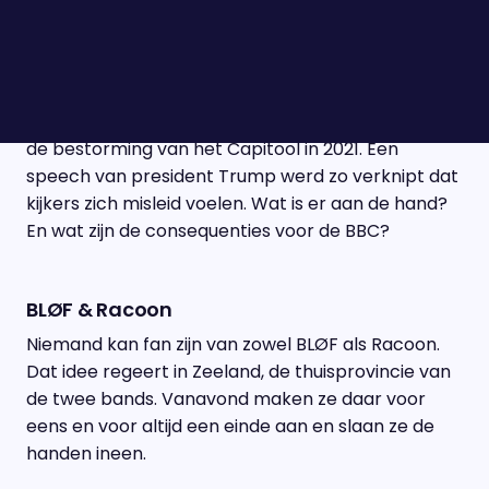
Tom van 't Einde, Coks Donders & Pieter Klok
De BBC wordt ervan beschuldigd kijkers te hebben
misleid. De meest gerenommeerde zender van
Groot Brittannië maakte een documentaire over
de bestorming van het Capitool in 2021. Een
speech van president Trump werd zo verknipt dat
kijkers zich misleid voelen. Wat is er aan de hand?
En wat zijn de consequenties voor de BBC?
BLØF & Racoon
Niemand kan fan zijn van zowel BLØF als Racoon.
Dat idee regeert in Zeeland, de thuisprovincie van
de twee bands. Vanavond maken ze daar voor
eens en voor altijd een einde aan en slaan ze de
handen ineen.