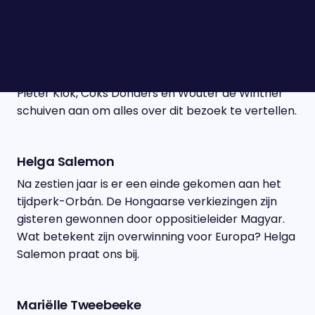
Vandaag vindt het veelbesproken bezoek van
koning Willem-Alexander en koningin Máxima aan
het Witte Huis plaats. Vanavond dineren zij met
Donald Trump en zijn vrouw Melania, en ook
overnachten ze in de beroemde Lincoln Bedroom.
Pieter Klok, Coks Donders en Wouter de Winther
schuiven aan om alles over dit bezoek te vertellen.
Helga Salemon
Na zestien jaar is er een einde gekomen aan het
tijdperk-Orbán. De Hongaarse verkiezingen zijn
gisteren gewonnen door oppositieleider Magyar.
Wat betekent zijn overwinning voor Europa? Helga
Salemon praat ons bij.
Mariëlle Tweebeeke