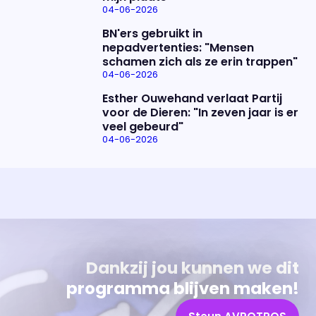
04-06-2026
BN'ers gebruikt in
nepadvertenties: "Mensen
schamen zich als ze erin trappen"
04-06-2026
Esther Ouwehand verlaat Partij
voor de Dieren: "In zeven jaar is er
veel gebeurd"
04-06-2026
Uitzending bijwonen?
Over het programma
Dat kan! Bekijk het aanbod en reserveer tickets
Alles wat je wilt weten over 'Eva'
Dankzij jou kunnen we dit
programma blijven maken!