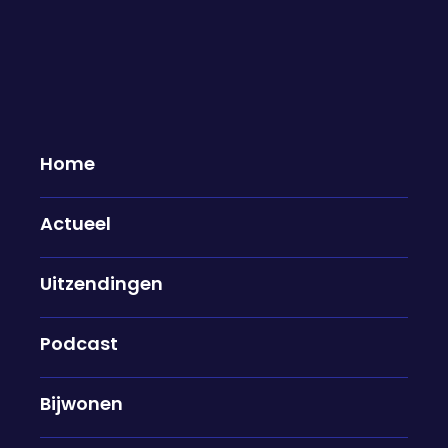
Maandagavond 13 april te gast...
13-04-2026
Home
Ben Bekkering & Laila Frank
Actueel
Na de vastgelopen onderhandelingen tussen de VS
en Iran heeft Donald Trump aangekondigd de
Straat van Hormuz te gaan blokkeren, waarop Iran
Uitzendingen
dreigt met vergeldingsacties. Hoe nu verder? Ben
Bekkering en Laila Frank schuiven aan.
Podcast
Pieter Klok, Coks Donders & Wouter de
Bijwonen
Winther