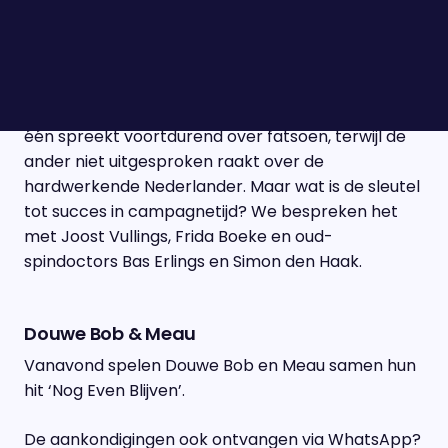
Bas Erlings, Frida Boeke, Joost Vullings &
Simon den Haak
De verkiezingscampagne is in volle gang. Zet de
televisie aan of open social media en je ontkomt
niet aan de lijsttrekkers die overal opduiken. De
één spreekt voortdurend over fatsoen, terwijl de
ander niet uitgesproken raakt over de
hardwerkende Nederlander. Maar wat is de sleutel
tot succes in campagnetijd? We bespreken het
met Joost Vullings, Frida Boeke en oud-
spindoctors Bas Erlings en Simon den Haak.
Douwe Bob & Meau
Vanavond spelen Douwe Bob en Meau samen hun
hit ‘Nog Even Blijven’.
De aankondigingen ook ontvangen via WhatsApp?