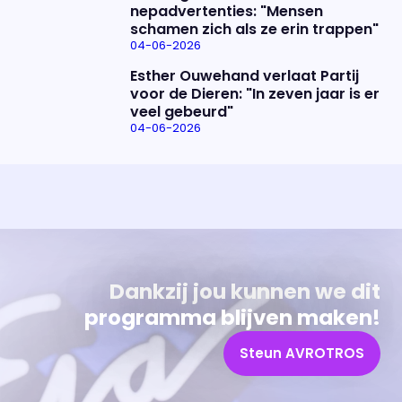
nepadvertenties: "Mensen
schamen zich als ze erin trappen"
04-06-2026
Esther Ouwehand verlaat Partij
voor de Dieren: "In zeven jaar is er
veel gebeurd"
04-06-2026
Uitzending bijwonen?
Over het programma
Dat kan! Bekijk het aanbod en reserveer tickets
Alles wat je wilt weten over 'Eva'
Dankzij jou kunnen we dit
programma blijven maken!
Steun AVROTROS