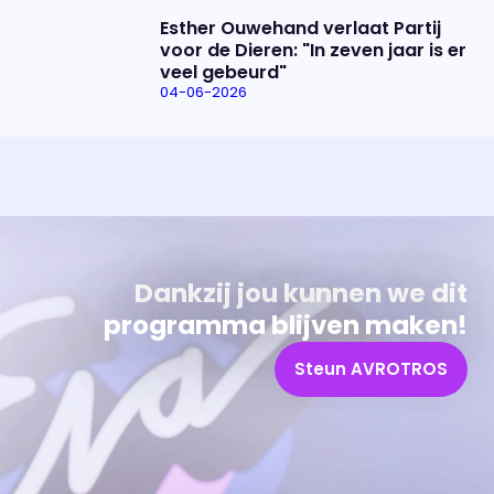
Esther Ouwehand verlaat Partij
voor de Dieren: "In zeven jaar is er
veel gebeurd"
04-06-2026
Uitzending bijwonen?
Over het programma
Dat kan! Bekijk het aanbod en reserveer tickets
Alles wat je wilt weten over 'Eva'
Dankzij jou kunnen we dit
programma blijven maken!
Steun AVROTROS