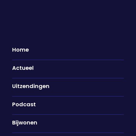
Home
Actueel
Mogelijk doden door illegale
Uitzendingen
handel drugs: "De website zat al
heel lang in het vizier van de
autoriteiten"
Podcast
17-11-2025
Bijwonen
In de rechtbank in Zwolle vond vandaag een
voorbereidende zitting plaats tegen de twee