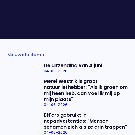
eigenaren van Funcaps. Zij worden door het OM
verdacht van illegale handel in drugs en
medicijnen, mogelijk met 49 sterfgevallen tot
gevolg. Vanavond schuift misdaadverslaggever
Chiel Timmermans aan om ons bij te praten.
Nieuwste items
De uitzending van 4 juni
04-06-2026
Merel Westrik is groot
natuurliefhebber: "Als ik groen om
mij heen heb, dan voel ik mij op
mijn plaats"
04-06-2026
BN'ers gebruikt in
nepadvertenties: "Mensen
schamen zich als ze erin trappen"
04-06-2026