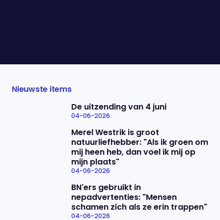
Palestijnse gebieden. Na 7 oktober 2023
veranderde alles drastisch. Vanaf dat moment
was ze dag en nacht aan het werk en avond na
avond te zien in het NOS journaal. Vanavond
vertelt ze over de afgelopen periode.
Nieuwste items
De uitzending van 4 juni
04-06-2026
Merel Westrik is groot
natuurliefhebber: "Als ik groen om
mij heen heb, dan voel ik mij op
mijn plaats"
04-06-2026
BN'ers gebruikt in
nepadvertenties: "Mensen
schamen zich als ze erin trappen"
04-06-2026