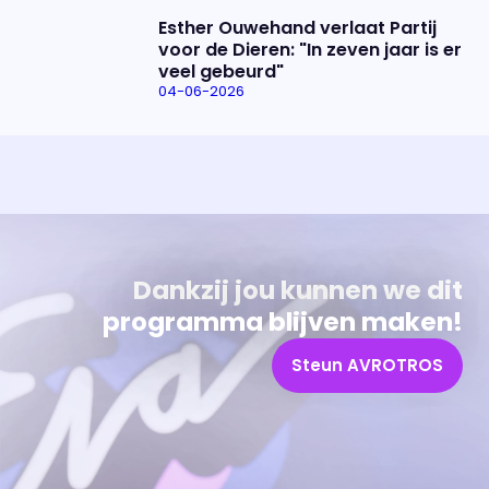
Esther Ouwehand verlaat Partij
voor de Dieren: "In zeven jaar is er
veel gebeurd"
04-06-2026
Uitzending bijwonen?
Over het programma
Dat kan! Bekijk het aanbod en reserveer tickets
Alles wat je wilt weten over 'Eva'
Dankzij jou kunnen we dit
programma blijven maken!
Steun AVROTROS