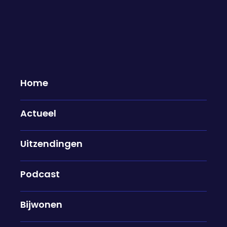
Home
Actueel
Nasrah Habiballah stopt na 3,5
Uitzendingen
jaar als correspondent in Israël en
de Palestijnse gebieden: "Ik vind
het lastig om het los te laten"
Podcast
01-06-2026
Bijwonen
Drieënhalf jaar lang versloeg Nasrah Habiballah
alle belangrijke gebeurtenissen in Israël en de