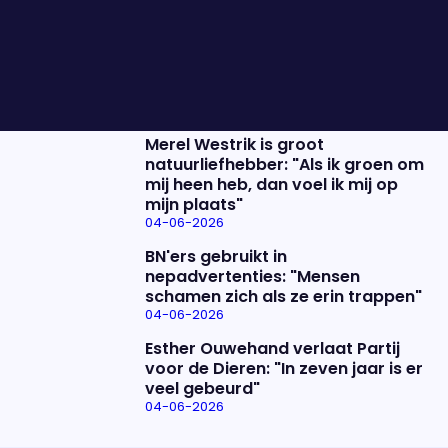
Nieuwste items
De uitzending van 4 juni
04-06-2026
Merel Westrik is groot
natuurliefhebber: "Als ik groen om
mij heen heb, dan voel ik mij op
mijn plaats"
04-06-2026
BN'ers gebruikt in
nepadvertenties: "Mensen
schamen zich als ze erin trappen"
04-06-2026
Esther Ouwehand verlaat Partij
voor de Dieren: "In zeven jaar is er
veel gebeurd"
04-06-2026
Uitzending bijwonen?
Over het programma