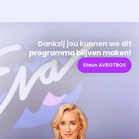
Dat kan! Bekijk het aanbod en reserveer tickets
Alles wat je wilt weten over 'Eva'
Dankzij jou kunnen we dit
programma blijven maken!
Steun AVROTROS