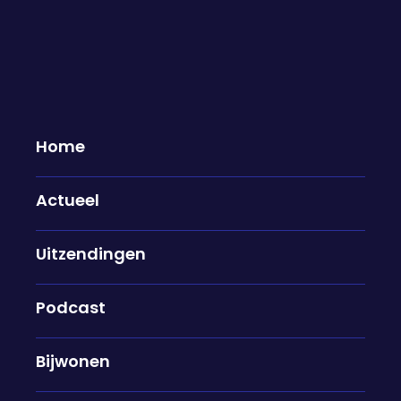
Home
Actueel
Onderhandelen in het dagelijks
Uitzendingen
leven: "Op het moment dat je
alternatieven hebt, zit je sterker
aan tafel"
Podcast
12-05-2026
Bijwonen
Salarisverhoging, wie ruimt de vaatwasser uit of
zet het vuilnis buiten? We onderhandelen allemaal