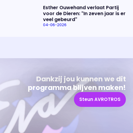
Esther Ouwehand verlaat Partij
voor de Dieren: "In zeven jaar is er
veel gebeurd"
04-06-2026
Uitzending bijwonen?
Over het programma
Dat kan! Bekijk het aanbod en reserveer tickets
Alles wat je wilt weten over 'Eva'
Dankzij jou kunnen we dit
programma blijven maken!
Steun AVROTROS