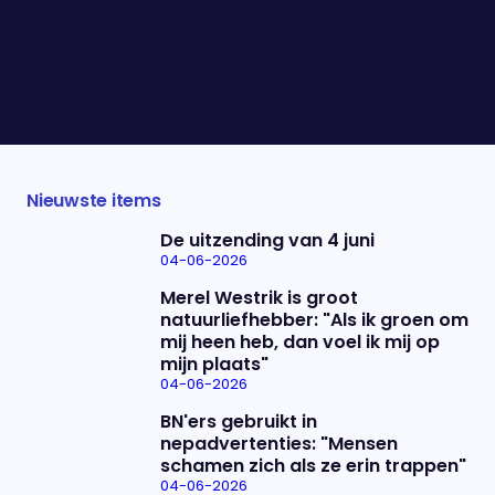
de hele dag door, maar niet altijd met het beste
resultaat. Maarten van Rossum onderhandelde als
diplomaat voor Mark Rutte met de groten der
aarde. Nu is er een boek en leert hij de lezer de
kneepjes van het vak.
Nieuwste items
De uitzending van 4 juni
04-06-2026
Merel Westrik is groot
natuurliefhebber: "Als ik groen om
mij heen heb, dan voel ik mij op
mijn plaats"
04-06-2026
BN'ers gebruikt in
nepadvertenties: "Mensen
schamen zich als ze erin trappen"
04-06-2026