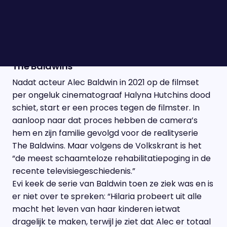
Museum? Deze maand bestaat ons
Sterrenpanel uit bekende gezichten Loes
Haverkort en Jörgen Tjon A Fong. De Vlaamse
presentator Evi Hanssen vult het panel aan.
The Baldwins
Nadat acteur Alec Baldwin in 2021 op de filmset
per ongeluk cinematograaf Halyna Hutchins dood
schiet, start er een proces tegen de filmster. In
aanloop naar dat proces hebben de camera’s
hem en zijn familie gevolgd voor de realityserie
The Baldwins. Maar volgens de Volkskrant is het
“de meest schaamteloze rehabilitatiepoging in de
recente televisiegeschiedenis.”
Evi keek de serie van Baldwin toen ze ziek was en is
er niet over te spreken: “Hilaria probeert uit alle
macht het leven van haar kinderen ietwat
dragelijk te maken, terwijl je ziet dat Alec er totaal