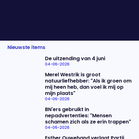
over van Philip Freriks en Maarten van Rossem,
waar kijkers 13 jaar lang dol op waren. Voordat we
het kersverse koppel vanavond in actie zien,
schuiven ze bij ons aan!
Nieuwste items
De uitzending van 4 juni
04-06-2026
Merel Westrik is groot
natuurliefhebber: "Als ik groen om
mij heen heb, dan voel ik mij op
mijn plaats"
04-06-2026
BN'ers gebruikt in
nepadvertenties: "Mensen
schamen zich als ze erin trappen"
04-06-2026
Esther Ouwehand verlaat Partij