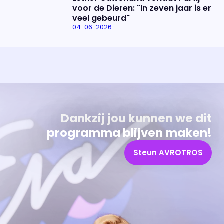
voor de Dieren: "In zeven jaar is er
veel gebeurd"
04-06-2026
Uitzending bijwonen?
Over het programma
Dat kan! Bekijk het aanbod en reserveer tickets
Alles wat je wilt weten over 'Eva'
Dankzij jou kunnen we dit
programma blijven maken!
Steun AVROTROS