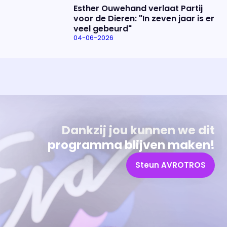
Esther Ouwehand verlaat Partij
voor de Dieren: "In zeven jaar is er
veel gebeurd"
04-06-2026
Uitzending bijwonen?
Over het programma
Dat kan! Bekijk het aanbod en reserveer tickets
Alles wat je wilt weten over 'Eva'
Dankzij jou kunnen we dit
programma blijven maken!
Steun AVROTROS