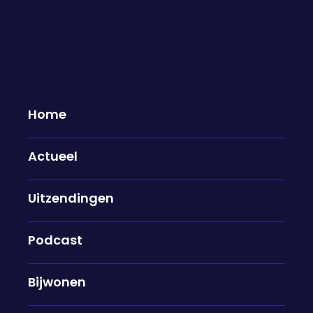
Home
Actueel
Peter Pannekoek over de
Uitzendingen
voorstelling 'Katwijk': "Het
onderwerp is zo goed en
herkenbaar"
Podcast
05-02-2026
Bijwonen
Peter Pannekoek is weer vol enthousiasme naar
het theater gegaan. Hij bezocht voorstelling na