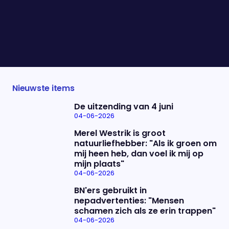
voorstelling en vertelt ons welke de meeste indruk
op hem maakten.
Waarom gaan we niet vaker?
Nieuwste items
De uitzending van 4 juni
04-06-2026
Merel Westrik is groot
natuurliefhebber: "Als ik groen om
mij heen heb, dan voel ik mij op
mijn plaats"
04-06-2026
BN'ers gebruikt in
nepadvertenties: "Mensen
schamen zich als ze erin trappen"
04-06-2026