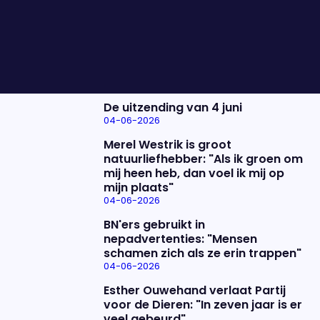
Waarom gaan we niet vaker?
Nieuwste items
De uitzending van 4 juni
04-06-2026
Merel Westrik is groot
natuurliefhebber: "Als ik groen om
mij heen heb, dan voel ik mij op
mijn plaats"
04-06-2026
BN'ers gebruikt in
nepadvertenties: "Mensen
schamen zich als ze erin trappen"
04-06-2026
Esther Ouwehand verlaat Partij
voor de Dieren: "In zeven jaar is er
veel gebeurd"