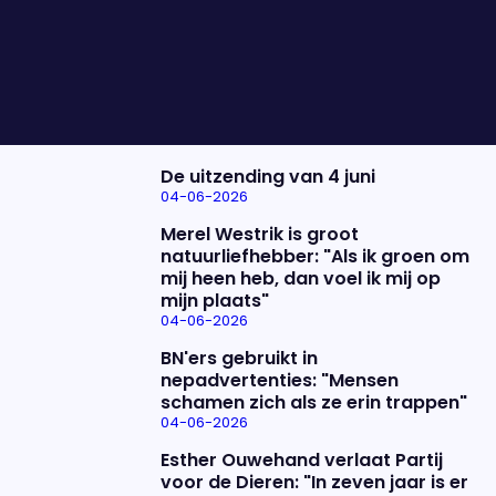
vinden van oplossingen. We bespreken de
troonrede met Coks Donders, Marike Stellinga en
Pieter Jan Hagens.
Nieuwste items
De uitzending van 4 juni
04-06-2026
Merel Westrik is groot
natuurliefhebber: "Als ik groen om
mij heen heb, dan voel ik mij op
mijn plaats"
04-06-2026
BN'ers gebruikt in
nepadvertenties: "Mensen
schamen zich als ze erin trappen"
04-06-2026
Esther Ouwehand verlaat Partij
voor de Dieren: "In zeven jaar is er