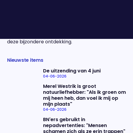
Telegraaf en kunstdetective Arthur Brand
vandaag. Het schilderij komt uit de collectie van de
Joodse kunsthandelaar Jacques Goudstikker en
bleef meer dan tachtig jaar verborgen binnen de
familie. Vanavond vertelt Arthur Brand bij ons over
deze bijzondere ontdekking.
Nieuwste items
De uitzending van 4 juni
04-06-2026
Merel Westrik is groot
natuurliefhebber: "Als ik groen om
mij heen heb, dan voel ik mij op
mijn plaats"
04-06-2026
BN'ers gebruikt in
nepadvertenties: "Mensen
schamen zich als ze erin trappen"