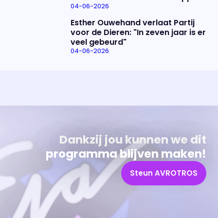
04-06-2026
Esther Ouwehand verlaat Partij
voor de Dieren: "In zeven jaar is er
veel gebeurd"
04-06-2026
Uitzending bijwonen?
Over het programma
Dat kan! Bekijk het aanbod en reserveer tickets
Alles wat je wilt weten over 'Eva'
Dankzij jou kunnen we dit
programma blijven maken!
Steun AVROTROS