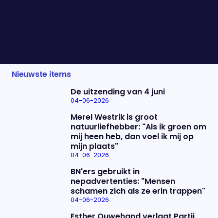
eerst een sabotage-aanval uit op een publieke
voorziening. We praten daarover verder met
MIVD-directeur Peter Reesink en minister van
Defensie Ruben Brekelmans.
Nieuwste items
De uitzending van 4 juni
04-06-2026
Merel Westrik is groot
natuurliefhebber: "Als ik groen om
mij heen heb, dan voel ik mij op
mijn plaats"
04-06-2026
BN'ers gebruikt in
nepadvertenties: "Mensen
schamen zich als ze erin trappen"
04-06-2026
Esther Ouwehand verlaat Partij