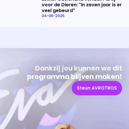
voor de Dieren: "In zeven jaar is er
veel gebeurd"
04-06-2026
Uitzending bijwonen?
Over het programma
Dat kan! Bekijk het aanbod en reserveer tickets
Alles wat je wilt weten over 'Eva'
Dankzij jou kunnen we dit
programma blijven maken!
Steun AVROTROS