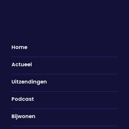
Home
Actueel
Russische sabotage in Nederland:
Uitzendingen
"We zitten in een grijze zone:
tussen oorlog en vrede"
22-04-2025
Podcast
Nederland wordt steeds vaker getroffen door
Bijwonen
sabotage en spionage door Rusland. Zo voerde
een Russische hackersgroep vorig jaar voor het