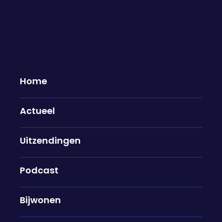
Home
Actueel
Sarina Wiegman werd
Uitzendingen
uitgeroepen tot beste coach ter
wereld: "Je moet fouten maken
om te leren"
Podcast
06-11-2025
Bijwonen
Het afgelopen jaar ervoer Sarina Wiegman dingen
die ze nooit had durven dromen: voor de derde