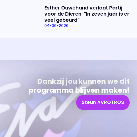
Esther Ouwehand verlaat Partij
voor de Dieren: "In zeven jaar is er
veel gebeurd"
04-06-2026
Uitzending bijwonen?
Over het programma
Dat kan! Bekijk het aanbod en reserveer tickets
Alles wat je wilt weten over 'Eva'
Dankzij jou kunnen we dit
programma blijven maken!
Steun AVROTROS