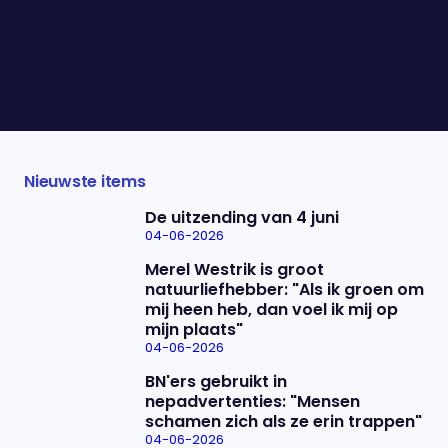
keer won ze met haar Lionesses, het Engelse
vrouwenelftal, het EK, was ze bij de uitzinnige
huldiging in Londen en werd ze óók nog gekroond
tot beste coach ter wereld. Vanavond blikt ze
voor het eerst terug op dit historische seizoen.
Nieuwste items
De uitzending van 4 juni
04-06-2026
Merel Westrik is groot
natuurliefhebber: "Als ik groen om
mij heen heb, dan voel ik mij op
mijn plaats"
04-06-2026
BN'ers gebruikt in
nepadvertenties: "Mensen
schamen zich als ze erin trappen"
04-06-2026