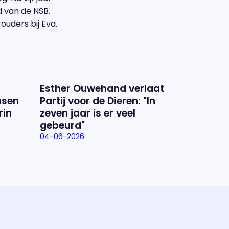
d van de NSB.
uders bij Eva.
Esther Ouwehand verlaat
nsen
Partij voor de Dieren: "In
rin
zeven jaar is er veel
gebeurd"
04-06-2026
ramma
va'