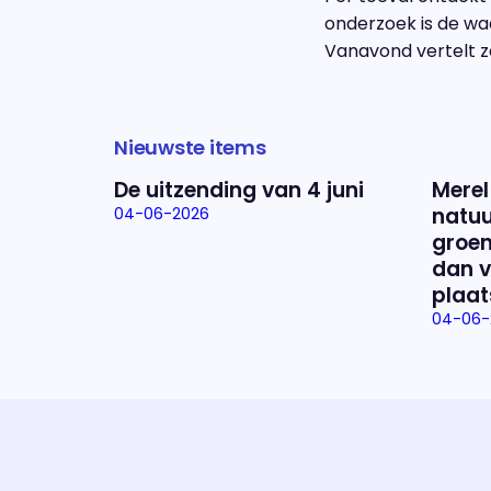
onderzoek is de waa
Vanavond vertelt z
Nieuwste items
De uitzending van 4 juni
Merel
natuu
04-06-2026
groen
dan v
plaat
04-06-
Uitzending bijwonen?
Dat kan! Bekijk het aanbod en reserveer tickets