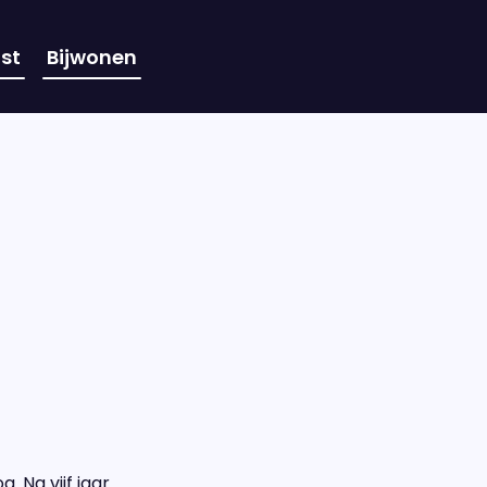
st
Bijwonen
. Na vijf jaar