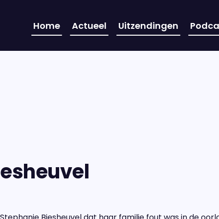
Home
Actueel
Uitzendingen
Podca
iesheuvel
Stephanie Biesheuvel dat haar familie fout was in de oorlog