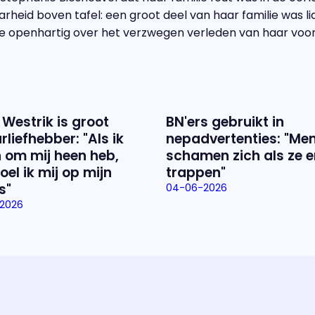
rheid boven tafel: een groot deel van haar familie was li
e openhartig over het verzwegen verleden van haar vooro
 Westrik is groot
BN'ers gebruikt in
rliefhebber: "Als ik
nepadvertenties: "Me
 om mij heen heb,
schamen zich als ze e
oel ik mij op mijn
trappen"
s"
04-06-2026
2026
Over het prog
Alles wat je wilt weten over 'E