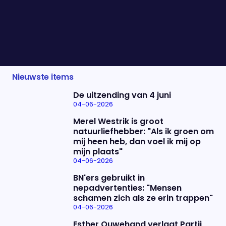
vraag blijft: hoe groot is de kans op ‘boots on the
ground’? Vanavond schuiven Tom van ’t Einde,
Ruben Brekelmans, Laila Frank en Maarten van
Rossum aan om het laatste nieuws te bespreken.
Nieuwste items
De uitzending van 4 juni
04-06-2026
Merel Westrik is groot
natuurliefhebber: "Als ik groen om
mij heen heb, dan voel ik mij op
mijn plaats"
04-06-2026
BN'ers gebruikt in
nepadvertenties: "Mensen
schamen zich als ze erin trappen"
04-06-2026
Esther Ouwehand verlaat Partij