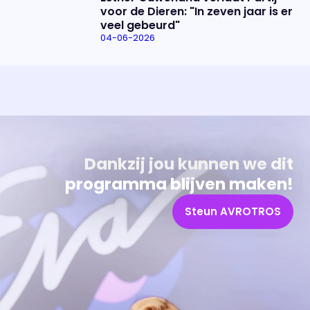
voor de Dieren: "In zeven jaar is er
veel gebeurd"
04-06-2026
Uitzending bijwonen?
Over het programma
Dat kan! Bekijk het aanbod en reserveer tickets
Alles wat je wilt weten over 'Eva'
Dankzij jou kunnen we dit
programma blijven maken!
Steun AVROTROS