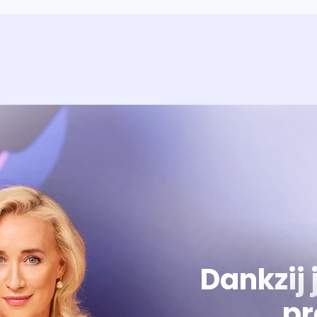
Over het prog
Alles wat je wilt weten over 'E
Dankzij 
pr