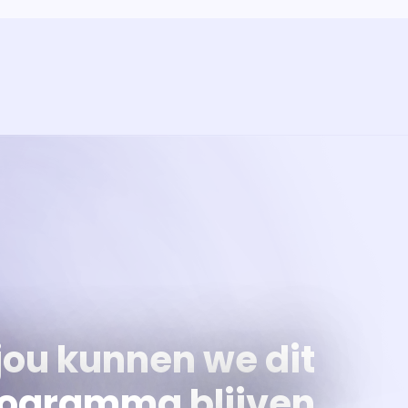
ramma
va'
jou kunnen we dit
ogramma blijven