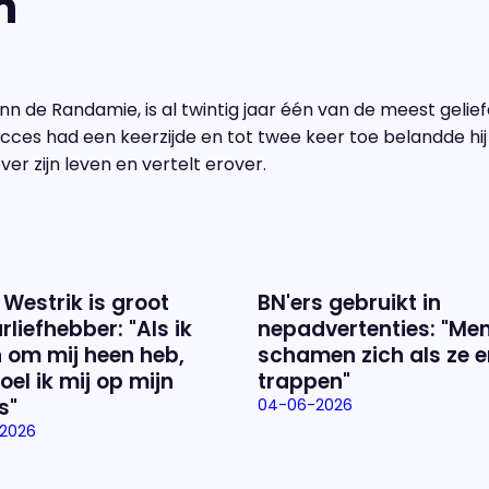
n"
n de Randamie, is al twintig jaar één van de meest gelief
succes had een keerzijde en tot twee keer toe belandde hij 
er zijn leven en vertelt erover.
 Westrik is groot
BN'ers gebruikt in
rliefhebber: "Als ik
nepadvertenties: "Me
 om mij heen heb,
schamen zich als ze e
oel ik mij op mijn
trappen"
s"
04-06-2026
2026