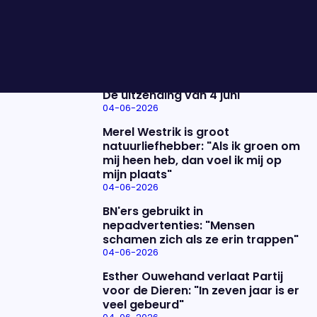
gaat Europa daar wel over? Maarten van Rossum,
Helga Salemon en Jort Kelder schuiven aan.
Nieuwste items
De uitzending van 4 juni
04-06-2026
Merel Westrik is groot
natuurliefhebber: "Als ik groen om
mij heen heb, dan voel ik mij op
mijn plaats"
04-06-2026
BN'ers gebruikt in
nepadvertenties: "Mensen
schamen zich als ze erin trappen"
04-06-2026
Esther Ouwehand verlaat Partij
voor de Dieren: "In zeven jaar is er
veel gebeurd"