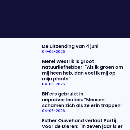
zijn die uitspraken? En wat betekent dat voor het
verloop van de oorlog? We bespreken het met
Maarten van Rossum en Tom van ‘t Einde.
Nieuwste items
De uitzending van 4 juni
04-06-2026
Merel Westrik is groot
natuurliefhebber: "Als ik groen om
mij heen heb, dan voel ik mij op
mijn plaats"
04-06-2026
BN'ers gebruikt in
nepadvertenties: "Mensen
schamen zich als ze erin trappen"
04-06-2026
Esther Ouwehand verlaat Partij
voor de Dieren: "In zeven jaar is er