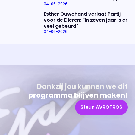
04-06-2026
Esther Ouwehand verlaat Partij
voor de Dieren: "In zeven jaar is er
veel gebeurd"
04-06-2026
Uitzending bijwonen?
Over het programma
Dat kan! Bekijk het aanbod en reserveer tickets
Alles wat je wilt weten over 'Eva'
Dankzij jou kunnen we dit
programma blijven maken!
Steun AVROTROS