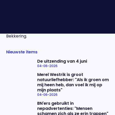
premier zijn Nederland en Europa te lang naïef
geweest als het gaat om veiligheid, en is het tijd
om meer verantwoordelijkheid te nemen. Wat
betekent dat concreet? We bespreken het met
Maarten van Rossem, Helga Salemon en Ben
Bekkering.
Nieuwste items
De uitzending van 4 juni
04-06-2026
Merel Westrik is groot
natuurliefhebber: "Als ik groen om
mij heen heb, dan voel ik mij op
mijn plaats"
04-06-2026
BN'ers gebruikt in
nepadvertenties: "Mensen
schamen zich als ze erin trappen"