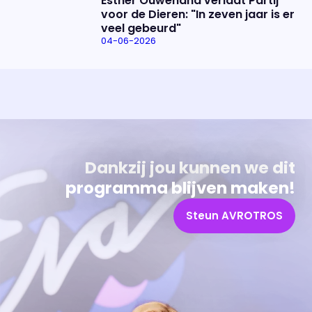
Esther Ouwehand verlaat Partij
voor de Dieren: "In zeven jaar is er
veel gebeurd"
04-06-2026
Uitzending bijwonen?
Over het programma
Dat kan! Bekijk het aanbod en reserveer tickets
Alles wat je wilt weten over 'Eva'
Dankzij jou kunnen we dit
programma blijven maken!
Steun AVROTROS