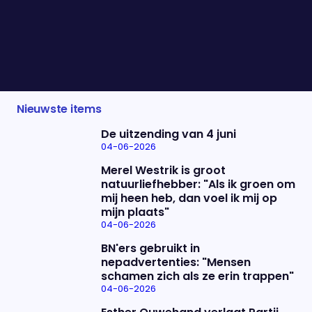
AD een groot stuk over het verkleinen van de kans
op kanker. Met Marijn Frank, Joris Bijdendijk en
Jaap Seidell bespreken we hoe je dit effectief
doet.
Nieuwste items
De uitzending van 4 juni
04-06-2026
Merel Westrik is groot
natuurliefhebber: "Als ik groen om
mij heen heb, dan voel ik mij op
mijn plaats"
04-06-2026
BN'ers gebruikt in
nepadvertenties: "Mensen
schamen zich als ze erin trappen"
04-06-2026