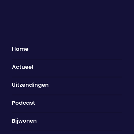
Home
Actueel
Wat moet je eten om gezond te
Uitzendingen
blijven? "Het gaat om
gematigdheid en verse
ingrediënten"
Podcast
11-02-2025
Bijwonen
Werkt melk tegen darmkanker en is koffie nou
goed of slecht voor je? Vanochtend stond in het