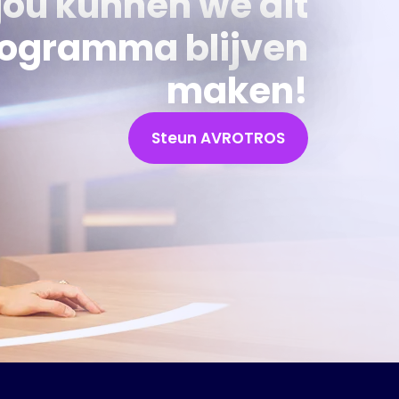
jou kunnen we dit
ogramma blijven
maken!
Steun AVROTROS