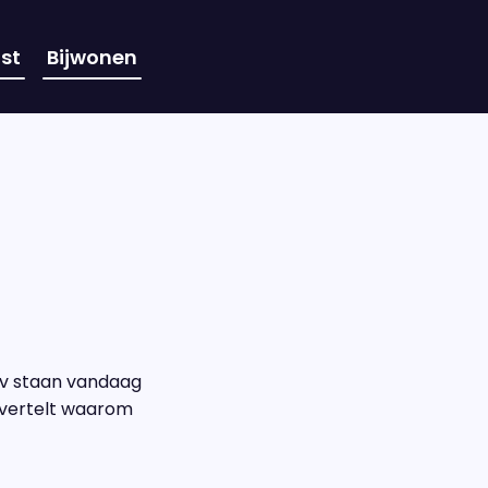
st
Bijwonen
iv staan vandaag
r vertelt waarom