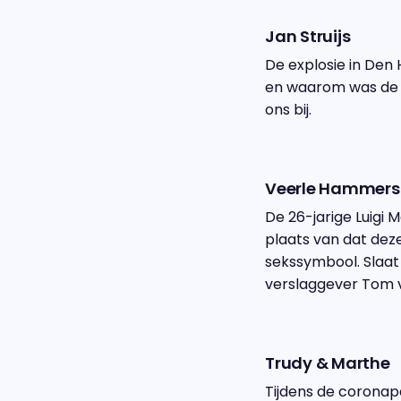
Jan Struijs
De explosie in Den
en waarom was de b
ons bij.
Veerle Hammerst
De 26-jarige Luigi
plaats van dat dez
sekssymbool. Slaa
verslaggever Tom v
Trudy & Marthe
Tijdens de coronap