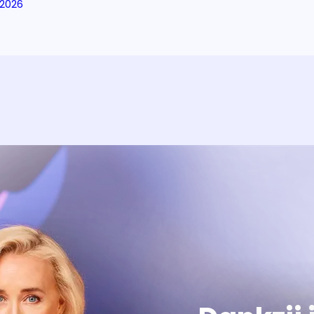
2026
Over het prog
Alles wat je wilt weten over 'E