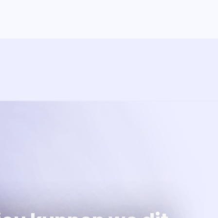
ramma
va'