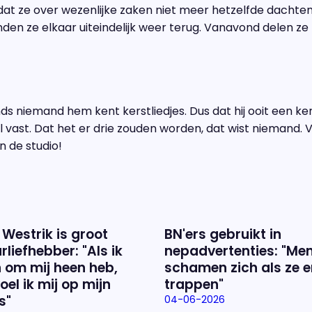
at ze over wezenlijke zaken niet meer hetzelfde dacht
en ze elkaar uiteindelijk weer terug. Vanavond delen ze 
inds niemand hem kent kerstliedjes. Dus dat hij ooit een k
 vast. Dat het er drie zouden worden, dat wist niemand. V
in de studio!
 Westrik is groot
BN'ers gebruikt in
rliefhebber: "Als ik
nepadvertenties: "Me
 om mij heen heb,
schamen zich als ze e
oel ik mij op mijn
trappen"
s"
04-06-2026