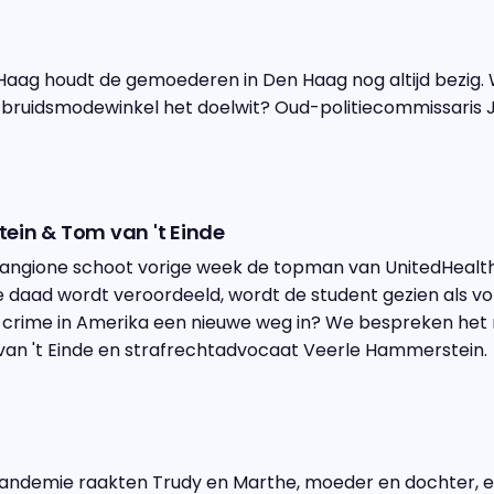
 Haag houdt de gemoederen in Den Haag nog altijd bezig. 
ruidsmodewinkel het doelwit? Oud-politiecommissaris Ja
ein & Tom van 't Einde
 Mangione schoot vorige week de topman van UnitedHealt
e daad wordt veroordeeld, wordt de student gezien als vo
t crime in Amerika een nieuwe weg in? We bespreken he
an 't Einde en strafrechtadvocaat Veerle Hammerstein.
andemie raakten Trudy en Marthe, moeder en dochter, el