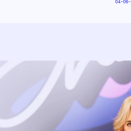
04-06-
Uitzending bijwonen?
Dat kan! Bekijk het aanbod en reserveer tickets