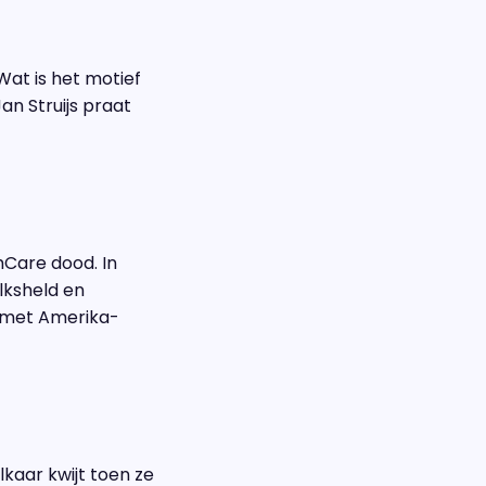
Wat is het motief
n Struijs praat
hCare dood. In
lksheld en
t met Amerika-
kaar kwijt toen ze