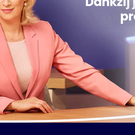
Dankzij 
pr