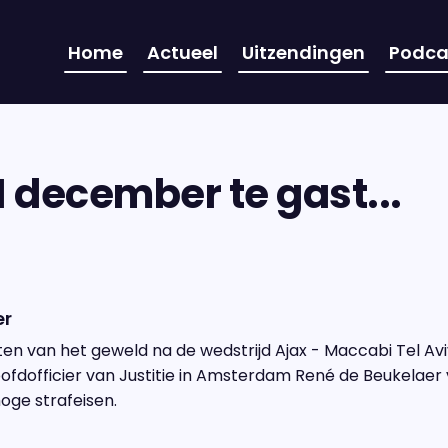
Home
Actueel
Uitzendingen
Podca
 december te gast...
er
en van het geweld na de wedstrijd Ajax - Maccabi Tel Av
oofdofficier van Justitie in Amsterdam René de Beukelae
oge strafeisen.