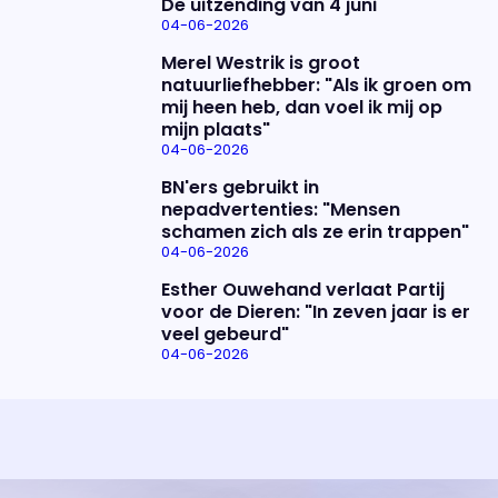
De uitzending van 4 juni
04-06-2026
Merel Westrik is groot
natuurliefhebber: "Als ik groen om
mij heen heb, dan voel ik mij op
mijn plaats"
04-06-2026
BN'ers gebruikt in
nepadvertenties: "Mensen
schamen zich als ze erin trappen"
04-06-2026
Esther Ouwehand verlaat Partij
voor de Dieren: "In zeven jaar is er
veel gebeurd"
04-06-2026
Uitzending bijwonen?
Over het programma
Dat kan! Bekijk het aanbod en reserveer tickets
Alles wat je wilt weten over 'Eva'