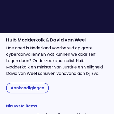
haar eerlijke Nederlandse muziek vol gevoel.
Vorige week kwam haar nieuwe album Mijn Haren
Ruiken Naar Vuur uit en vanavond is ze bij ons om
haar muziek te laten horen.
Huib Modderkolk & David van Weel
Hoe goed is Nederland voorbereid op grote
cyberaanvallen? En wat kunnen we daar zelf
tegen doen? Onderzoeksjournalist Huib
Modderkolk en minister van Justitie en Veiligheid
David van Weel schuiven vanavond aan bij Eva.
Aankondigingen
Nieuwste items