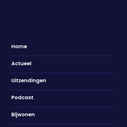
Woensdag 26 maart te gast...
26-03-2025
Home
Tessel Blok
Actueel
Drie weken geleden overleed Dieuwertje Blok.
Tessel was naast haar zus, haar beste vriendin. De
twee zussen deelden hun liefde voor de media,
Uitzendingen
poëzie en nog veel meer. Vanavond vertelt Tessel
Blok over de bijzondere band die ze hadden.
Podcast
S10
Bijwonen
Zangeres S10 verovert al jaren vele harten met