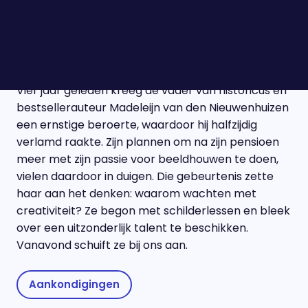
gebeurtenissen met Janny Knol, Henri Bontenbal,
Sarah Bakker, Wouter de Winther en Jort Kelder.
Madeleijn van den Nieuwenhuizen
Vier jaar geleden kreeg de vader van historicus en
bestsellerauteur Madeleijn van den Nieuwenhuizen
een ernstige beroerte, waardoor hij halfzijdig
verlamd raakte. Zijn plannen om na zijn pensioen
meer met zijn passie voor beeldhouwen te doen,
vielen daardoor in duigen. Die gebeurtenis zette
haar aan het denken: waarom wachten met
creativiteit? Ze begon met schilderlessen en bleek
over een uitzonderlijk talent te beschikken.
Vanavond schuift ze bij ons aan.
Aankondigingen