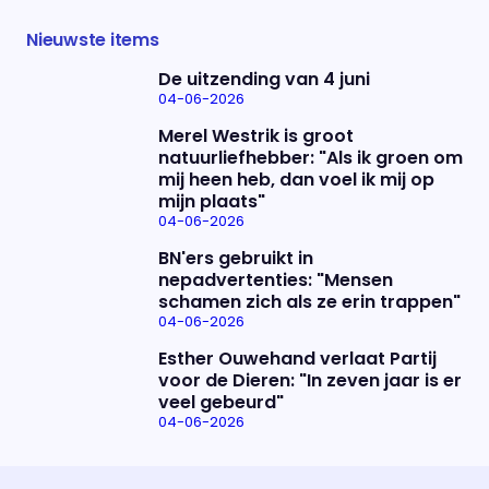
Nieuwste items
De uitzending van 4 juni
04-06-2026
Merel Westrik is groot
natuurliefhebber: "Als ik groen om
mij heen heb, dan voel ik mij op
mijn plaats"
04-06-2026
BN'ers gebruikt in
nepadvertenties: "Mensen
schamen zich als ze erin trappen"
04-06-2026
Esther Ouwehand verlaat Partij
voor de Dieren: "In zeven jaar is er
veel gebeurd"
04-06-2026
Uitzending bijwonen?
Over het programma
Dat kan! Bekijk het aanbod en reserveer tickets
Alles wat je wilt weten over 'Eva'