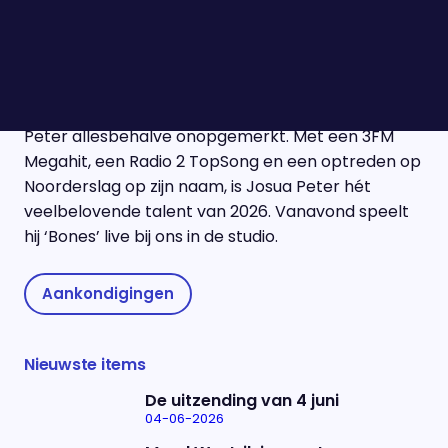
Josua Peter
Als je zijn naam op Spotify opzoekt, vind je
welgeteld één nummer. Toch blijft zanger Josua
Peter allesbehalve onopgemerkt. Met een 3FM
Megahit, een Radio 2 TopSong en een optreden op
Noorderslag op zijn naam, is Josua Peter hét
veelbelovende talent van 2026. Vanavond speelt
hij ‘Bones’ live bij ons in de studio.
Aankondigingen
Nieuwste items
De uitzending van 4 juni
04-06-2026