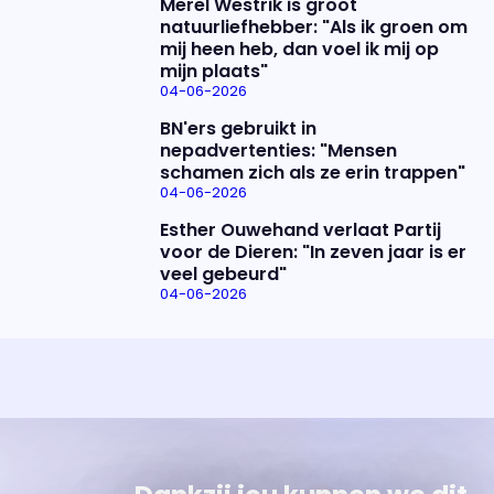
Merel Westrik is groot
natuurliefhebber: "Als ik groen om
mij heen heb, dan voel ik mij op
mijn plaats"
04-06-2026
BN'ers gebruikt in
nepadvertenties: "Mensen
schamen zich als ze erin trappen"
04-06-2026
Esther Ouwehand verlaat Partij
voor de Dieren: "In zeven jaar is er
veel gebeurd"
04-06-2026
Uitzending bijwonen?
Over het programma
Dat kan! Bekijk het aanbod en reserveer tickets
Alles wat je wilt weten over 'Eva'