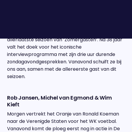
Huib Modderkolk.
Janine Abbring
Janine Abbring presenteert deze zomer het
allerlaatste seizoen van ‘Zomergasten’. Na 38 jaar
valt het doek voor het iconische
interviewprogramma met zijn drie uur durende
zondagavondgesprekken. Vanavond schuift ze bij
ons aan, samen met de allereerste gast van dit
seizoen.
Rob Jansen, Michel van Egmond & Wim
Kieft
Morgen vertrekt het Oranje van Ronald Koeman
naar de Verenigde Staten voor het WK voetbal.
Vanavond komt de ploeg eerst nog in actie in De