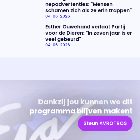
nepadvertenties: "Mensen
schamen zich als ze erin trappen"
04-06-2026
Esther Ouwehand verlaat Partij
voor de Dieren: "In zeven jaar is er
veel gebeurd"
04-06-2026
Uitzending bijwonen?
Over het programma
Dat kan! Bekijk het aanbod en reserveer tickets
Alles wat je wilt weten over 'Eva'
Dankzij jou kunnen we dit
programma blijven maken!
Steun AVROTROS