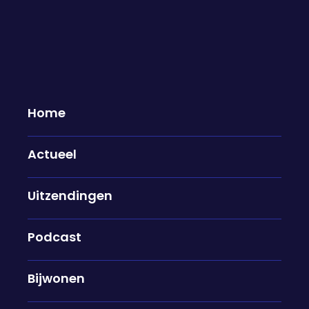
Woensdagavond 3 juni te gast...
03-06-2026
Home
Mart de Kruif & Huib Modderkolk
Actueel
Het Oekraïense leger heeft vannacht een
grootschalige aanval uitgevoerd op Sint-
Petersburg. Met drones werden een olieterminal
Uitzendingen
en een militaire basis aangevallen. Dat lijkt geen
toeval, want juist vandaag begint daar een
Podcast
belangrijke driedaagse internationale
economische bijeenkomst. Wat betekent het dat
Bijwonen
Oekraïne Rusland op zo'n belangrijke dag weet te
treffen? We bespreken het met Mart de Kruif en