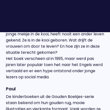
een man heb gekend'. Veertig vrouwen leven diep
onder de grond, gevangen in een kooi. Vaag
kunnen ze zich herinneren hoe hun oude leven
eruit zag, maar hoe ze in deze situatie terecht zijn
gekomen, weten ze niet. De verteller, het enige
jonge meisje in de kooi, heeft nooit een ander leven
gekend. Ze is in de kooi geboren. Wat drijft de
vrouwen om door te leven? En hoe zijn ze in deze
situatie terecht gekomen?
Het boek verscheen al in 1995, maar werd pas
jaren later populair toen het naar het Engels werd
vertaald en er een hype ontstond onder jonge
lezers op social media.
Paul
De kinderboeken uit de Gouden Boekjes-serie
staan bekend om hun gouden rug, mooie
illustraties en vierkante formaat. Vaak worden ze