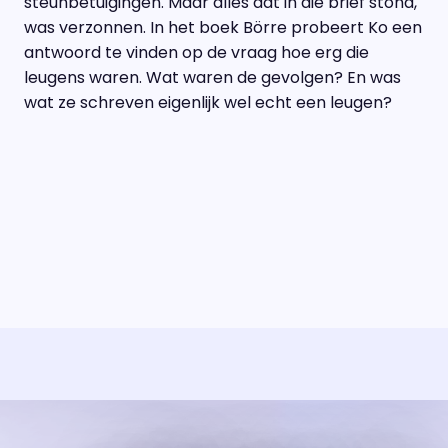
steunbetuigingen. Maar alles dat in die brief stond,
was verzonnen. In het boek Börre probeert Ko een
antwoord te vinden op de vraag hoe erg die
leugens waren. Wat waren de gevolgen? En was
wat ze schreven eigenlijk wel echt een leugen?
Uitzending bijwonen?
Over het programma
Dat kan! Bekijk het aanbod en reserveer tickets
Alles wat je wilt weten over 'Eva'