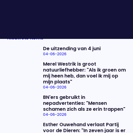
klonen van echte mensen. Jort Kelder was zijn
gewillige slachtoffer en vanavond schuiven ze
samen aan.
Nieuwste items
De uitzending van 4 juni
04-06-2026
Merel Westrik is groot
natuurliefhebber: "Als ik groen om
mij heen heb, dan voel ik mij op
mijn plaats"
04-06-2026
BN'ers gebruikt in
nepadvertenties: "Mensen
schamen zich als ze erin trappen"
04-06-2026
Esther Ouwehand verlaat Partij
voor de Dieren: "In zeven jaar is er