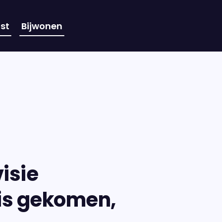
st
Bijwonen
isie
 is gekomen,