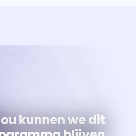
ramma
va'
jou kunnen we dit
ogramma blijven