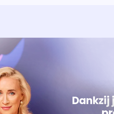
Over het prog
Alles wat je wilt weten over 'E
Dankzij 
pr