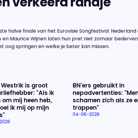
n verkeerd randje"
te halve finale van het Eurovisie Songfestival. Nederland
en Maurice Wijnen laten hun pret niet zomaar bederven. 
et oog springen en welke je beter kan missen.
 Westrik is groot
BN'ers gebruikt in
rliefhebber: "Als ik
nepadvertenties: "Me
 om mij heen heb,
schamen zich als ze e
oel ik mij op mijn
trappen"
s"
04-06-2026
2026