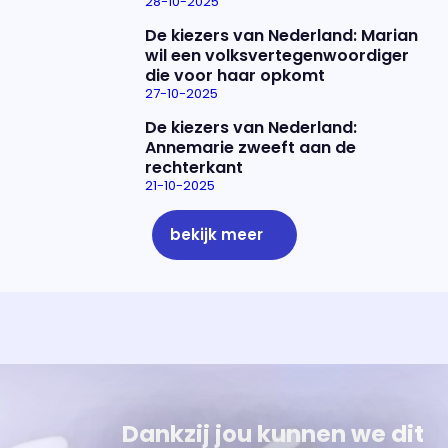
28-10-2025
De kiezers van Nederland: Marian
wil een volksvertegenwoordiger
die voor haar opkomt
27-10-2025
De kiezers van Nederland:
Annemarie zweeft aan de
rechterkant
21-10-2025
bekijk meer
Uitzending bijwonen?
Over het programma
Dat kan! Bekijk het aanbod en reserveer tickets
Alles wat je wilt weten over 'Eva'
Dankzij jou kunnen we dit