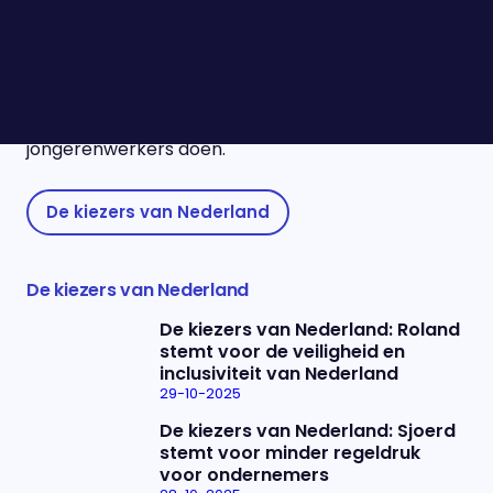
dat er zoveel verschillende jongeren met
uiteenlopende achtergronden samenkomen. Hij
ziet graag de potentie in de jongeren die hij
begeleidt. Volgens hem mag er vanuit de politiek
meer waardering komen voor het werk dat
jongerenwerkers doen.
De kiezers van Nederland
De kiezers van Nederland
De kiezers van Nederland: Roland
stemt voor de veiligheid en
inclusiviteit van Nederland
29-10-2025
De kiezers van Nederland: Sjoerd
stemt voor minder regeldruk
voor ondernemers