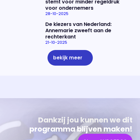
stemt voor minder regeldruk
voor ondernemers
28-10-2025
De kiezers van Nederland:
Annemarie zweeft aan de
rechterkant
21-10-2025
bekijk meer
Uitzending bijwonen?
Over het programma
Dat kan! Bekijk het aanbod en reserveer tickets
Alles wat je wilt weten over 'Eva'
Dankzij jou kunnen we dit
programma blijven maken!