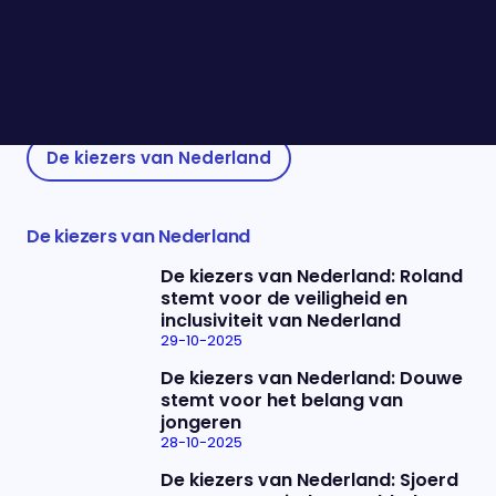
over de geschiedenis van Vlieland. In Den Haag
mist ze samenwerking en het luisteren naar
elkaar. Waar ze haar stemkeuze op baseert? "Ik
wil iemand die voor het volk opkomt."
De kiezers van Nederland
De kiezers van Nederland
De kiezers van Nederland: Roland
stemt voor de veiligheid en
inclusiviteit van Nederland
29-10-2025
De kiezers van Nederland: Douwe
stemt voor het belang van
jongeren
28-10-2025
De kiezers van Nederland: Sjoerd