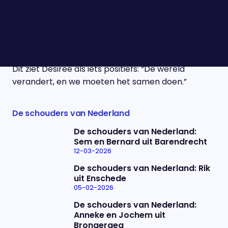
Desirée is sinds 2002 coördinator van de
mediatheek op een middelbare school en heeft
sindsdien verschillende veranderingen op haar
school meegemaakt. Er zijn veel leerlingen
gekomen met een andere culturele achtergrond.
Dit ziet Desirée als iets positiefs: “De wereld
verandert, en we moeten het samen doen.”
De schouders van Nederland
De schouders van Nederland:
Sem en Bernard uit Barendrecht
12-03-2026
De schouders van Nederland: Rik
uit Enschede
05-02-2026
De schouders van Nederland:
Anneke en Jochem uit
Brongergea