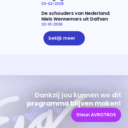
03-02-2026
De schouders van Nederland:
Niels Wennemars uit Dalfsen
22-01-2026
bekijk meer
Uitzending bijwonen?
Over het programma
Dat kan! Bekijk het aanbod en reserveer tickets
Alles wat je wilt weten over 'Eva'
Dankzij jou kunnen we dit
programma blijven maken!
Steun AVROTROS