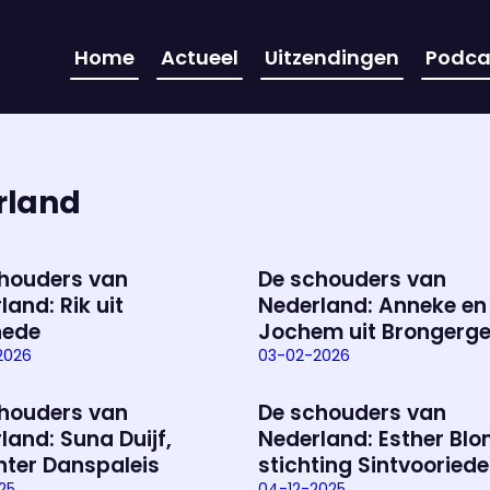
Home
Actueel
Uitzendingen
Podca
rland
houders van
De schouders van
land: Rik uit
Nederland: Anneke en
hede
Jochem uit Brongerg
2026
03-02-2026
houders van
De schouders van
land: Suna Duijf,
Nederland: Esther Blo
hter Danspaleis
stichting Sintvooriede
025
04-12-2025