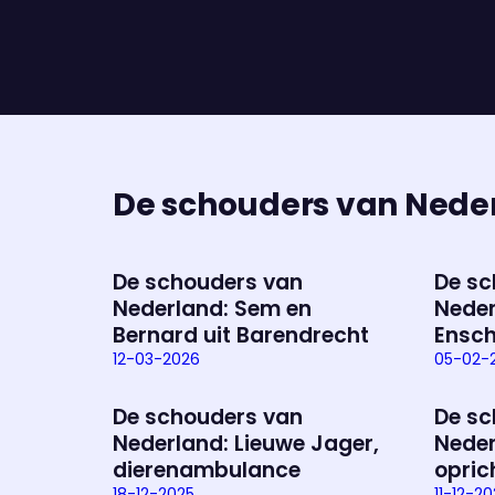
De schouders van Nede
De schouders van
De sc
Nederland: Sem en
Neder
Bernard uit Barendrecht
Ensc
12-03-2026
05-02-
De schouders van
De sc
Nederland: Lieuwe Jager,
Neder
dierenambulance
opric
18-12-2025
11-12-2