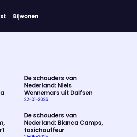
st
Bijwonen
De schouders van
Nederland: Niels
ea
Wennemars uit Dalfsen
22-01-2026
De schouders van
m,
Nederland: Bianca Camps,
r1
taxichauffeur
21-05-2025