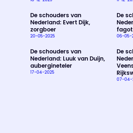
De schouders van
De sc
Nederland: Evert Dijk,
Neder
zorgboer
fagot
20-05-2025
06-05-
De schouders van
De sc
Nederland: Luuk van Duijn,
Neder
aubergineteler
Veens
Rijks
17-04-2025
07-04-
Uitzending bijwonen?
Dat kan! Bekijk het aanbod en reserveer tickets