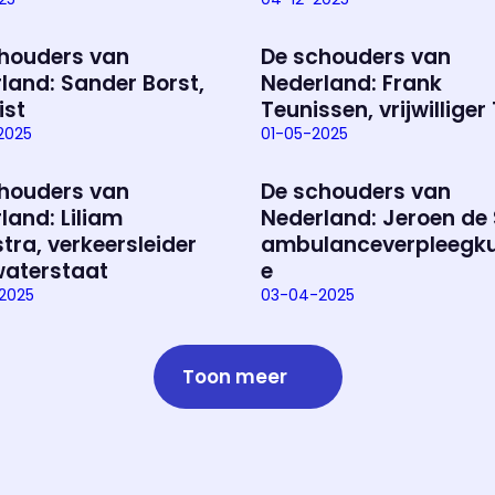
houders van
De schouders van
land: Sander Borst,
Nederland: Frank
ist
Teunissen, vrijwilliger 
2025
01-05-2025
houders van
De schouders van
land: Liliam
Nederland: Jeroen de 
tra, verkeersleider
ambulanceverpleegk
waterstaat
e
2025
03-04-2025
Toon meer
Over het prog
Alles wat je wilt weten over 'E