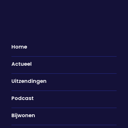
Home
Actueel
De schouders van Nederland
De schouders van Nederland: Suna
Uitzendingen
Duijf, oprichter Danspaleis
11-12-2025
Podcast
"Ieder mens wil gezien worden," zegt Suna Duijf. Ze
Bijwonen
is de oprichter van Het Danspaleis. Door middel
van dansen hoopt ze ervoor te zorgen dat